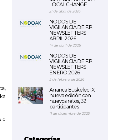
LOCAL CHANGE
21 de abril de 2026
NODOS DE
VIGILANCIA DE F.P.
NEWSLETTERS
ABRIL 2026.
14 de abril de 2026
NODOS DE
VIGILANCIA DE F.P.
NEWSLETTERS
ENERO 2026.
3 de febrero de 2026
ca,
Arranca Euskelec IX:
nueva edición con
ika
nuevos retos, 32
participantes
11 de diciembre de 2025
s o
Categorías