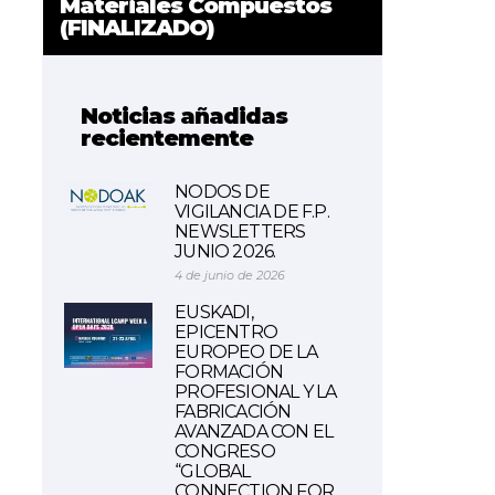
Materiales Compuestos
(FINALIZADO)
Noticias añadidas
recientemente
NODOS DE
VIGILANCIA DE F.P.
NEWSLETTERS
JUNIO 2026.
4 de junio de 2026
EUSKADI,
EPICENTRO
EUROPEO DE LA
FORMACIÓN
PROFESIONAL Y LA
FABRICACIÓN
AVANZADA CON EL
CONGRESO
“GLOBAL
CONNECTION FOR