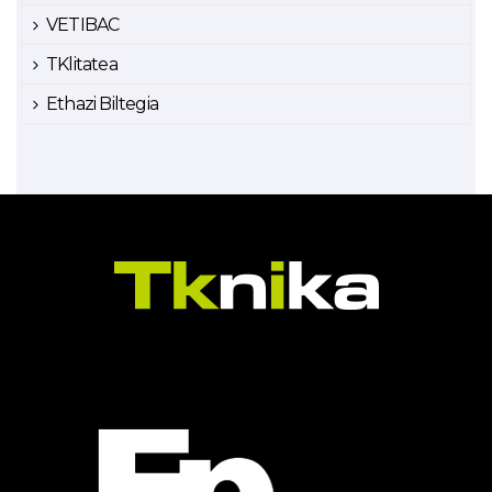
VETIBAC
TKlitatea
Ethazi Biltegia