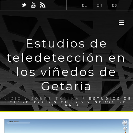
EU
EN
ES
Estudios de
teledetección en
los viñedos de
Getaria
INICIO
/
SOBRE TKNIKA
/ ESTUDIOS DE
TELEDETECCIÓN EN LOS VIÑEDOS DE
GETARIA