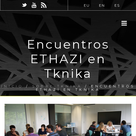
EU
EN
ES
Encuentros
ETHAZI en
Tknika
INICIO
/
SOBRE TKNIKA
/ ENCUENTROS
ETHAZI EN TKNIKA