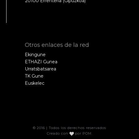
20100 Errenteria (Gipuzkoa)
Otros enlaces de la red
Ekingune
ETHAZI Gunea
Urratsbatsarea
TK Gune
Euskelec
© 2016 | Todos los derechos reservados
Creado con
por
POM
.