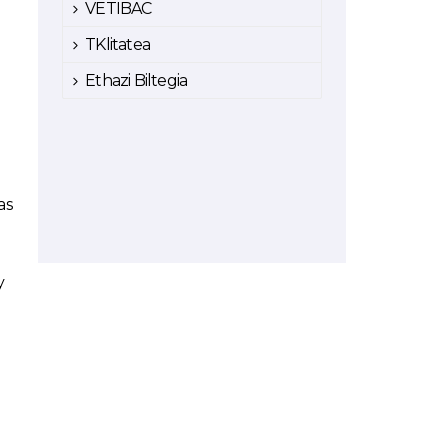
VETIBAC
TKlitatea
Ethazi Biltegia
as
y