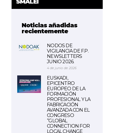
SMALEI
Noticias añadidas
recientemente
NODOS DE
VIGILANCIA DE F.P.
NEWSLETTERS
JUNIO 2026.
4 de junio de 2026
EUSKADI,
EPICENTRO
EUROPEO DE LA
FORMACIÓN
PROFESIONAL Y LA
FABRICACIÓN
AVANZADA CON EL
CONGRESO
“GLOBAL
CONNECTION FOR
LOCAL CHANGE