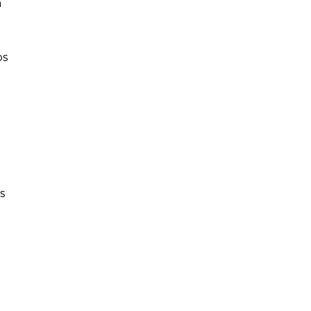
a
os
s