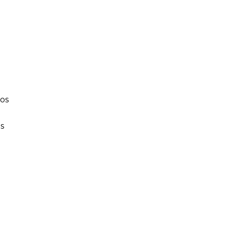
o
os
s