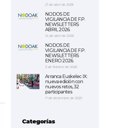
21 de abril de 2026
NODOS DE
VIGILANCIA DE F.P.
NEWSLETTERS
ABRIL 2026.
14 de abril de 2026
NODOS DE
VIGILANCIA DE F.P.
NEWSLETTERS
ENERO 2026.
3 de febrero de 2026
Arranca Euskelec IX:
nueva edición con
nuevos retos, 32
participantes
11 de diciembre de 2025
Categorías