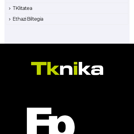
TKlitatea
Ethazi Biltegia