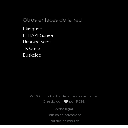
Otros enlaces de la red
Ekingune
ETHAZI Gunea
Urratsbatsarea
TK Gune
Euskelec
© 2016 | Todos los derechos reservados
Creado con
por
POM
.
Aviso legal
Política de privacidad
Política de cookies