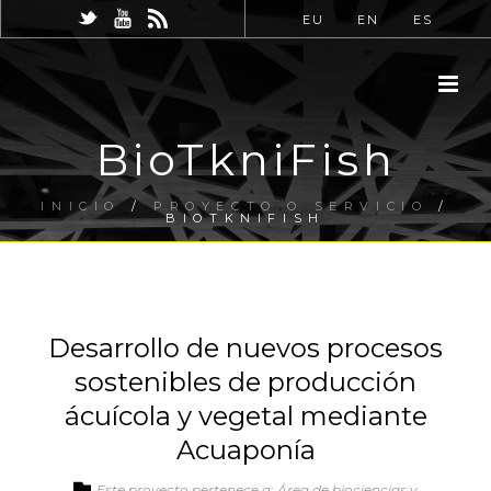
EU
EN
ES
BioTkniFish
INICIO
/
PROYECTO O SERVICIO
/
BIOTKNIFISH
Desarrollo de nuevos procesos
sostenibles de producción
ácuícola y vegetal mediante
Acuaponía
Este proyecto pertenece a: Área de biociencias y