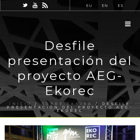
EU
EN
ES
Desfile
presentación del
proyecto AEG-
Ekorec
INICIO
/
SOBRE TKNIKA
/ DESFILE
PRESENTACIÓN DEL PROYECTO AEG-
EKOREC