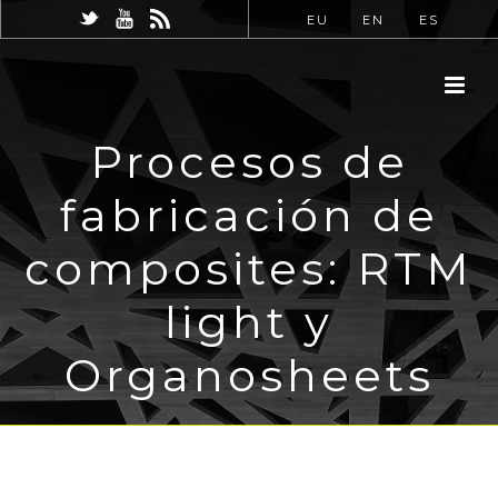
EU
EN
ES
Procesos de
fabricación de
composites: RTM
light y
Organosheets