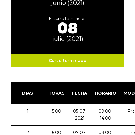
junio (2021)
El curso terminó el:
08
julio (2021)
Curso terminado
DÍAS
HORAS
FECHA
HORARIO
MOD
1
5,00
05-07-
09:00-
Pre
2021
14:00
2
5,00
07-07-
09:00-
Pre