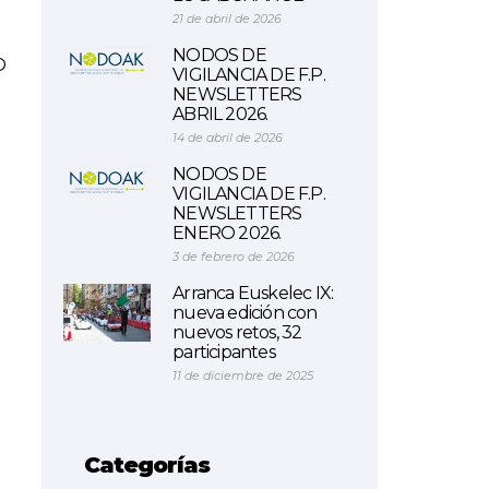
21 de abril de 2026
NODOS DE
O
VIGILANCIA DE F.P.
NEWSLETTERS
ABRIL 2026.
14 de abril de 2026
NODOS DE
VIGILANCIA DE F.P.
NEWSLETTERS
ENERO 2026.
3 de febrero de 2026
Arranca Euskelec IX:
nueva edición con
nuevos retos, 32
participantes
11 de diciembre de 2025
Categorías