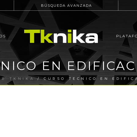
BÚSQUEDA AVANZADA
OS
PLATAF
NICO EN EDIFICAC
RE TKNIKA
/ CURSO TECNICO EN EDIFIC