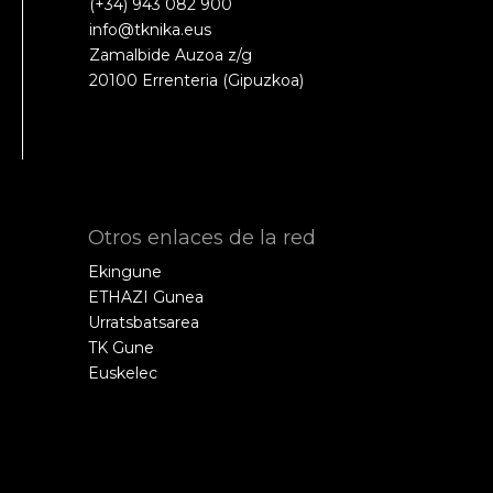
(+34) 943 082 900
info@tknika.eus
Zamalbide Auzoa z/g
20100 Errenteria (Gipuzkoa)
Otros enlaces de la red
Ekingune
ETHAZI Gunea
Urratsbatsarea
TK Gune
Euskelec