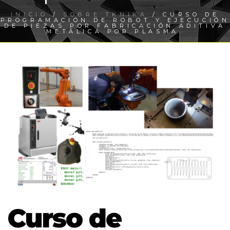
INICIO
/
SOBRE TKNIKA
/ CURSO DE
PROGRAMACIÓN DE ROBOT Y EJECUCIÓN
DE PIEZAS POR FABRICACIÓN ADITIVA
METÁLICA POR PLASMA.
Curso de