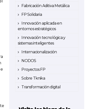
el
Fabricación Aditiva Metálica
FP Solidaria
Innovación aplicada en
entornos estratégicos
Innovación tecnológica y
sistemas inteligentes
Internacionalización
ra
NODOS
n
de
Proyectos FP
Sobre Tknika
Transformación digital
ste