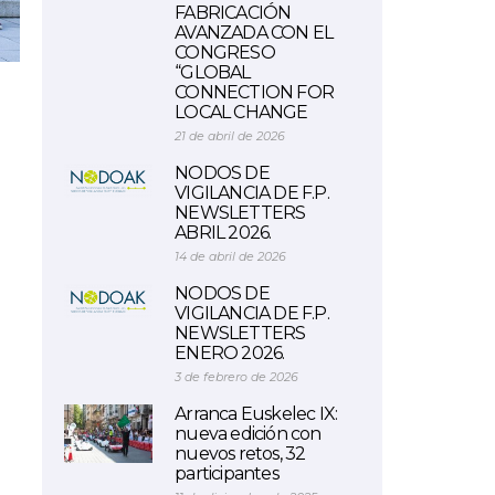
FABRICACIÓN
AVANZADA CON EL
CONGRESO
“GLOBAL
CONNECTION FOR
LOCAL CHANGE
21 de abril de 2026
NODOS DE
VIGILANCIA DE F.P.
NEWSLETTERS
ABRIL 2026.
14 de abril de 2026
NODOS DE
VIGILANCIA DE F.P.
NEWSLETTERS
ENERO 2026.
3 de febrero de 2026
Arranca Euskelec IX:
nueva edición con
nuevos retos, 32
participantes