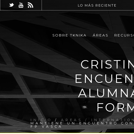
LO MÁS RECIENTE
SOBRE TKNIKA
ÁREAS
RECURS
CRISTI
ENCUEN
ALUMNA
FORM
INICIO
/
AREAS / INTERNATIO
MANTIENE UN ENCUENTRO CON
FP VASCA