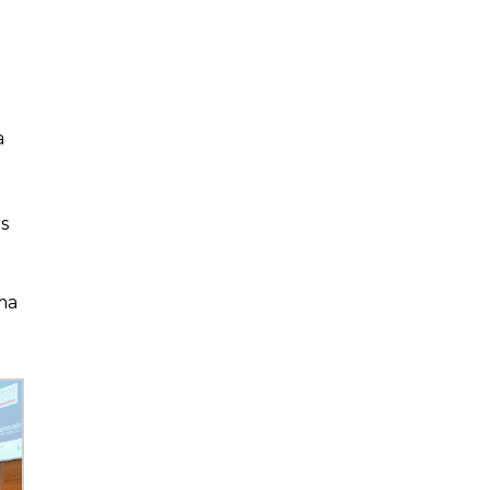
a
s
ma