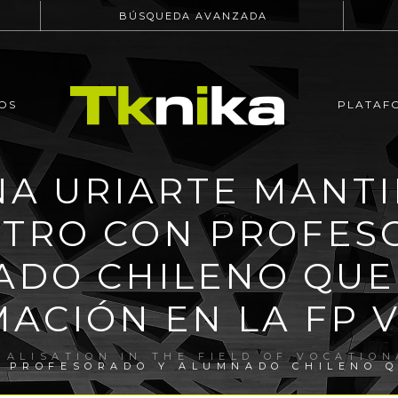
BÚSQUEDA AVANZADA
OS
PLATAF
NA URIARTE MANT
TRO CON PROFES
DO CHILENO QUE
ACIÓN EN LA FP 
NALISATION IN THE FIELD OF VOCATION
 PROFESORADO Y ALUMNADO CHILENO Q