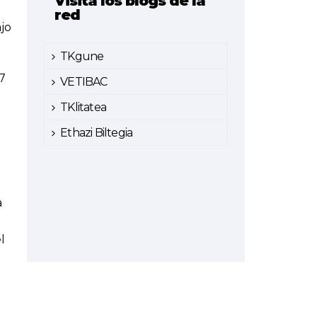
Visita los blogs de la
red
jo
TKgune
7
VETIBAC
TKlitatea
Ethazi Biltegia
a
l
n