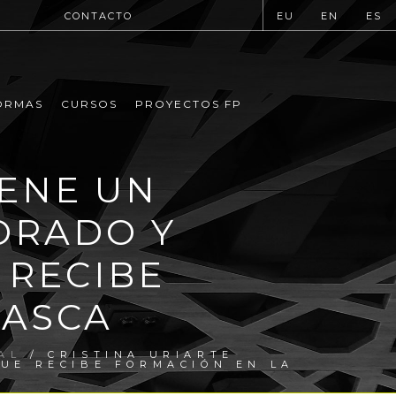
CONTACTO
EU
EN
ES
ORMAS
CURSOS
PROYECTOS FP
IENE UN
ORADO Y
 RECIBE
VASCA
AL
/ CRISTINA URIARTE
UE RECIBE FORMACIÓN EN LA