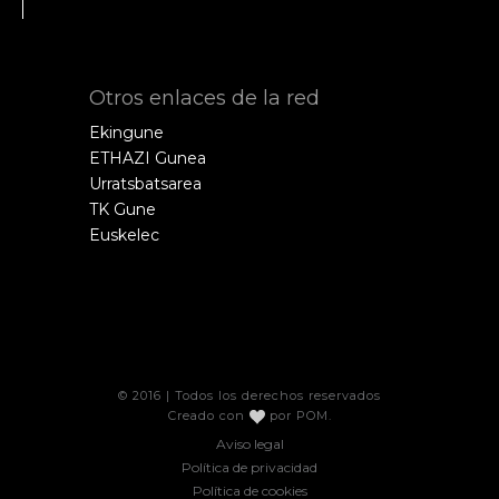
Otros enlaces de la red
Ekingune
ETHAZI Gunea
Urratsbatsarea
TK Gune
Euskelec
© 2016 | Todos los derechos reservados
Creado con
por
POM
.
Aviso legal
Política de privacidad
Política de cookies