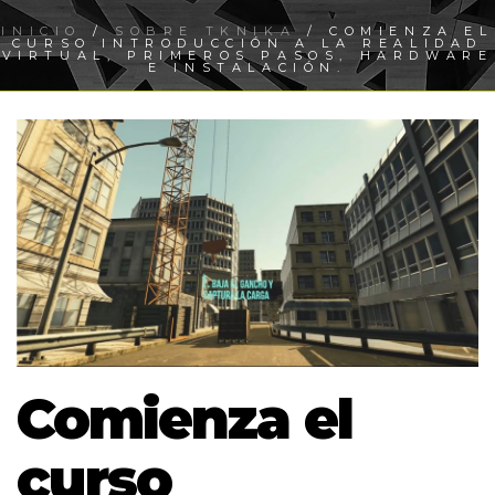
INICIO
/
SOBRE TKNIKA
/ COMIENZA EL
CURSO INTRODUCCIÓN A LA REALIDAD
VIRTUAL, PRIMEROS PASOS, HARDWARE
E INSTALACIÓN.
Comienza el
curso