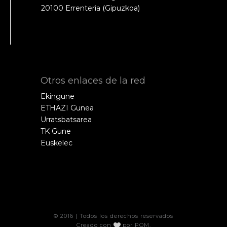
20100 Errenteria (Gipuzkoa)
Otros enlaces de la red
Ekingune
ETHAZI Gunea
Urratsbatsarea
TK Gune
Euskelec
© 2016 | Todos los derechos reservados
Creado con
por
POM
.