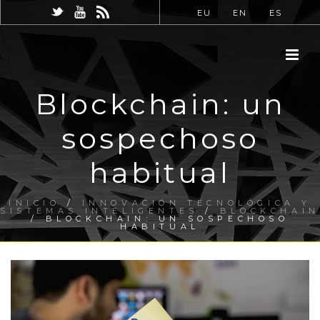
EU
EN
ES
Blockchain: un
sospechoso
habitual
INICIO
/
INNOVACIÓN TECNOLÓGICA Y
SISTEMAS INTELIGENTES
/
BLOCKCHAIN
/ BLOCKCHAIN: UN SOSPECHOSO
HABITUAL