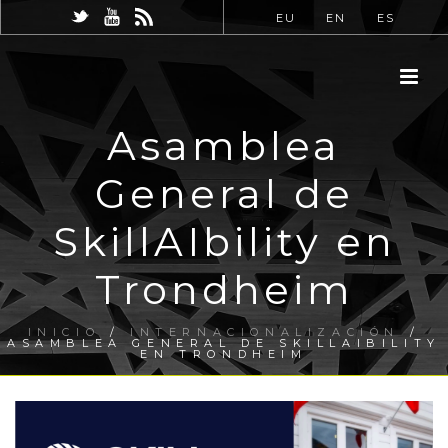
EU
EN
ES
Asamblea
General de
SkillAIbility en
Trondheim
INICIO
/
INTERNACIONALIZACIÓN
/
ASAMBLEA GENERAL DE SKILLAIBILITY
EN TRONDHEIM