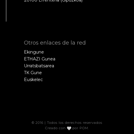
20100 Errenteria (Gipuzkoa)
Otros enlaces de la red
Ekingune
ETHAZI Gunea
Urratsbatsarea
TK Gune
Euskelec
© 2016 | Todos los derechos reservados
Creado con
por
POM
.