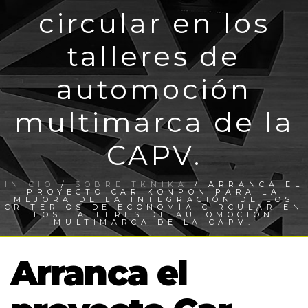
circular en los
talleres de
automoción
multimarca de la
CAPV.
INICIO
/
SOBRE TKNIKA
/ ARRANCA EL
PROYECTO CAR KONPON PARA LA
MEJORA DE LA INTEGRACIÓN DE LOS
CRITERIOS DE ECONOMÍA CIRCULAR EN
LOS TALLERES DE AUTOMOCIÓN
MULTIMARCA DE LA CAPV.
Arranca el