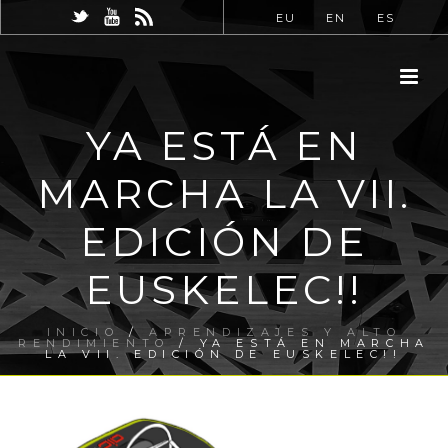
EU
EN
ES
YA ESTÁ EN
MARCHA LA VII.
EDICIÓN DE
EUSKELEC!!
INICIO
/
APRENDIZAJES Y ALTO
RENDIMIENTO
/ YA ESTÁ EN MARCHA
LA VII. EDICIÓN DE EUSKELEC!!