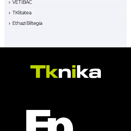
VETIBAC
TKlitatea
Ethazi Biltegia