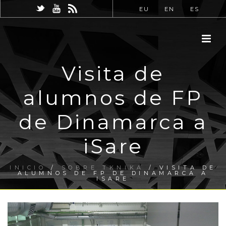
EU
EN
ES
Visita de
alumnos de FP
de Dinamarca a
iSare
INICIO
/
SOBRE TKNIKA
/ VISITA DE
ALUMNOS DE FP DE DINAMARCA A
ISARE