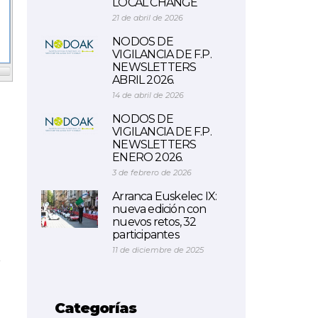
LOCAL CHANGE
21 de abril de 2026
NODOS DE
VIGILANCIA DE F.P.
NEWSLETTERS
ABRIL 2026.
14 de abril de 2026
NODOS DE
VIGILANCIA DE F.P.
NEWSLETTERS
ENERO 2026.
3 de febrero de 2026
Arranca Euskelec IX:
nueva edición con
nuevos retos, 32
participantes
11 de diciembre de 2025
r
Categorías