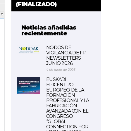
(FINALIZADO)
Noticias añadidas
recientemente
NODOS DE
VIGILANCIA DE F.P.
NEWSLETTERS
JUNIO 2026.
4 de junio de 2026
EUSKADI,
EPICENTRO
EUROPEO DE LA
FORMACIÓN
PROFESIONAL Y LA
FABRICACIÓN
AVANZADA CON EL
CONGRESO
“GLOBAL
CONNECTION FOR