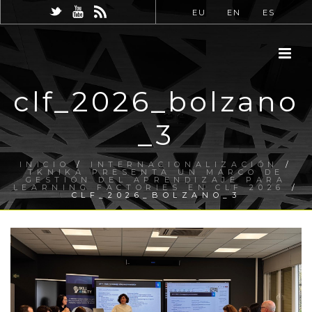
EU
EN
ES
clf_2026_bolzano
_3
INICIO
/
INTERNACIONALIZACIÓN
/
TKNIKA PRESENTA UN MARCO DE
GESTIÓN DEL APRENDIZAJE PARA
LEARNING FACTORIES EN CLF 2026
/
CLF_2026_BOLZANO_3