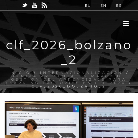
EU
EN
ES
clf_2026_bolzano
_2
INICIO
/
INTERNACIONALIZACIÓN
/
TKNIKA PRESENTA UN MARCO DE
GESTIÓN DEL APRENDIZAJE PARA
LEARNING FACTORIES EN CLF 2026
/
CLF_2026_BOLZANO_2