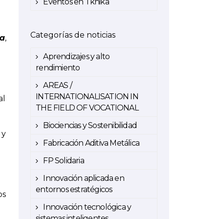
Eventos en Tknika
Categorías de noticias
a
,
Aprendizajes y alto
rendimiento
AREAS /
INTERNATIONALISATION IN
al
THE FIELD OF VOCATIONAL
Biociencias y Sostenibilidad
 y
Fabricación Aditiva Metálica
FP Solidaria
Innovación aplicada en
entornos estratégicos
os
Innovación tecnológica y
sistemas inteligentes