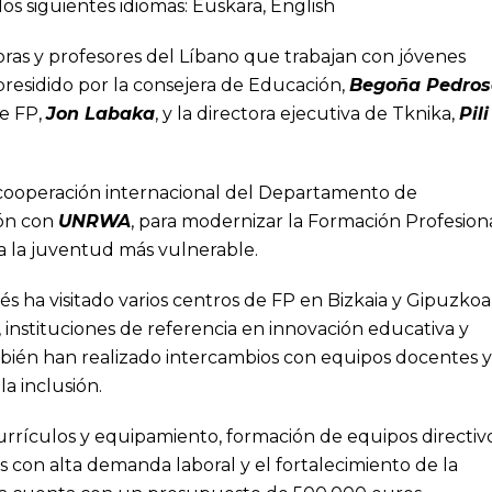
los siguientes idiomas:
Euskara
,
English
oras y profesores del Líbano que trabajan con jóvenes
presidido por la consejera de Educación,
Begoña Pedros
de FP,
Jon Labaka
, y la directora ejecutiva de Tknika,
Pili
 cooperación internacional del Departamento de
ión con
UNRWA
, para modernizar la Formación Profesion
a la juventud más vulnerable.
és ha visitado varios centros de FP en Bizkaia y Gipuzkoa
, instituciones de referencia en innovación educativa y
ién han realizado intercambios con equipos docentes y
a inclusión.
currículos y equipamiento, formación de equipos directiv
 con alta demanda laboral y el fortalecimiento de la