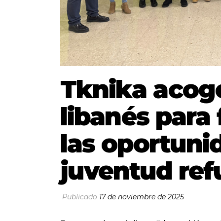
Tknika acog
libanés para 
las oportuni
juventud ref
Publicado
17 de noviembre de 2025