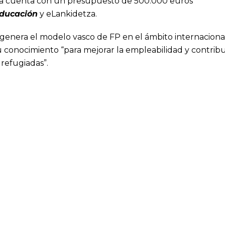
ativa cuenta con un presupuesto de 500.000 euros
ducación
y eLankidetza.
genera el modelo vasco de FP en el ámbito internaciona
conocimiento “para mejorar la empleabilidad y contribu
 refugiadas”.