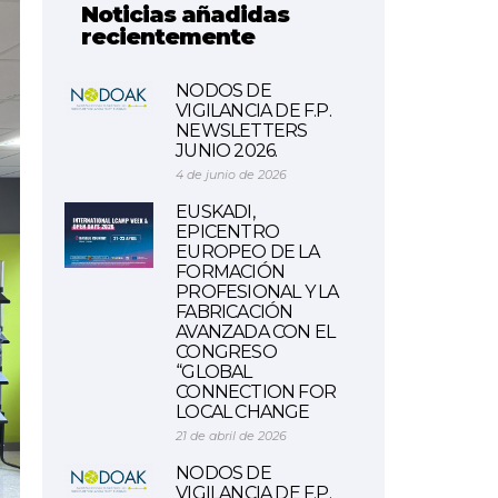
Noticias añadidas
recientemente
NODOS DE
VIGILANCIA DE F.P.
NEWSLETTERS
JUNIO 2026.
4 de junio de 2026
EUSKADI,
EPICENTRO
EUROPEO DE LA
FORMACIÓN
PROFESIONAL Y LA
FABRICACIÓN
AVANZADA CON EL
CONGRESO
“GLOBAL
CONNECTION FOR
LOCAL CHANGE
21 de abril de 2026
NODOS DE
VIGILANCIA DE F.P.