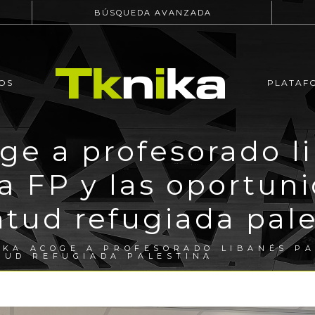
BÚSQUEDA AVANZADA
OS
PLATAF
ge a profesorado l
la FP y las oportun
ntud refugiada pale
IKA ACOGE A PROFESORADO LIBANÉS PA
TUD REFUGIADA PALESTINA