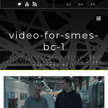
EU
EN
ES
video-for-smes-
bc-1
INICIO
/
INTERNACIONALIZACIÓN
/
TENDIENDO PUENTES EN EL PAÍS
VASCO (VÍDEO PARA PYMES)
/ VIDEO-
FOR-SMES-BC-1