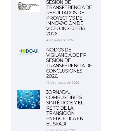
SESIÓN DE
TRANSFERENCIA DE
RESULTADOS DE
PROYECTOS DE
INNOVACIÓN DE
VICECONSEJERÍA
2026
4 de junio de 2026
NODOS DE
VIGILANCIA DE F.P.
SESIÓN DE
TRANSFERENCIA DE
CONCLUSIONES
2026.
10 de marzo de 2026
JORNADA.
COMBUSTIBLES
SINTÉTICOS Y EL
RETO DE LA
TRANSICIÓN
ENERGÉTICA EN
EUSKADI.
16 de junio de 2025