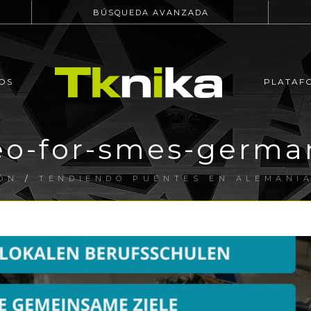
BÚSQUEDA AVANZADA
OS
PLATAF
eo-for-smes-germa
ÓN
/
TENDIENDO PUENTES EN ALEMANIA