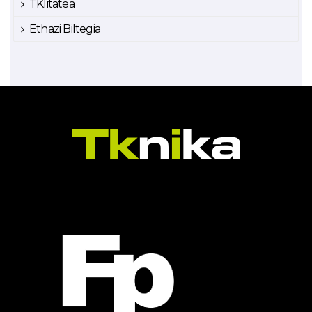
TKlitatea
Ethazi Biltegia