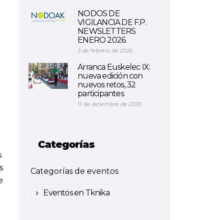
NODOS DE
VIGILANCIA DE F.P.
NEWSLETTERS
ENERO 2026.
3 de febrero de 2026
Arranca Euskelec IX:
nueva edición con
nuevos retos, 32
participantes
11 de diciembre de 2025
Categorías
s
s
Categorías de eventos
e
Eventos en Tknika