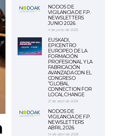
NODOS DE
VIGILANCIA DE F.P.
NEWSLETTERS
JUNIO 2026.
4 de junio de 2026
EUSKADI,
EPICENTRO
EUROPEO DE LA
FORMACIÓN
PROFESIONAL Y LA
FABRICACIÓN
AVANZADA CON EL
CONGRESO
“GLOBAL
CONNECTION FOR
LOCAL CHANGE
21 de abril de 2026
NODOS DE
VIGILANCIA DE F.P.
n
NEWSLETTERS
ABRIL 2026.
14 de abril de 2026