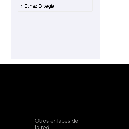
Ethazi Biltegia
Otros enlaces de
la red