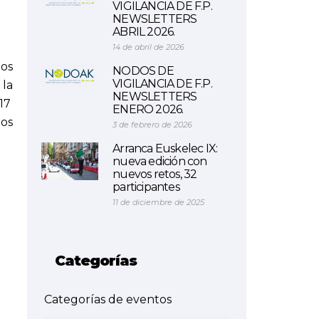
VIGILANCIA DE F.P.
NEWSLETTERS
ABRIL 2026.
14 de abril de 2026
los
NODOS DE
VIGILANCIA DE F.P.
 la
NEWSLETTERS
17
ENERO 2026.
dos
3 de febrero de 2026
Arranca Euskelec IX:
nueva edición con
nuevos retos, 32
participantes
11 de diciembre de 2025
Categorías
Categorías de eventos