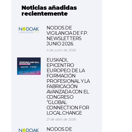
Noticias añadidas
recientemente
NODOS DE
VIGILANCIA DE F.P.
NEWSLETTERS
JUNIO 2026.
4 de junio de 2026
EUSKADI,
EPICENTRO
EUROPEO DE LA
FORMACIÓN
PROFESIONAL Y LA
FABRICACIÓN
AVANZADA CON EL
CONGRESO
“GLOBAL
CONNECTION FOR
LOCAL CHANGE
21 de abril de 2026
NODOS DE