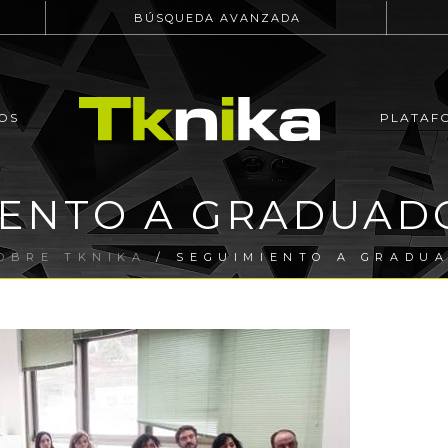
BÚSQUEDA AVANZADA
OS
PLATAF
ENTO A GRADUAD
OBRE TKNIKA
/ SEGUIMIENTO A GRADUA