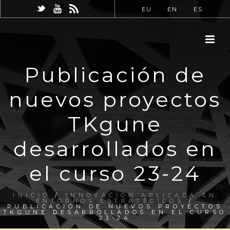
EU
EN
ES
Publicación de
nuevos proyectos
TKgune
desarrollados en
el curso 23-24
INICIO
/
INNOVACIÓN APLICADA EN
ENTORNOS ESTRATÉGICOS
/
PUBLICACIÓN DE NUEVOS PROYECTOS
TKGUNE DESARROLLADOS EN EL CURSO
23-24