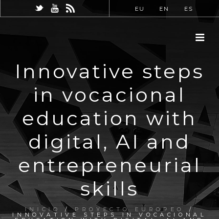
EU
EN
ES
Innovative steps
in vocacional
education with
digital, AI and
entrepreneurial
skills
INICIO
/
PROYECTO EUROPEO
/
INNOVATIVE STEPS IN VOCACIONAL