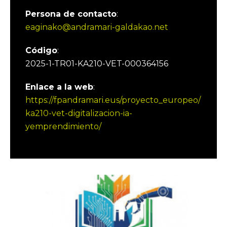
Persona de contacto
:
eaginako@andramari-galdakao.net
Código
:
2025-1-TR01-KA210-VET-000364156
Enlace a la web
:
https://fpandramari.eus/proyecto_europeo/
ka210-vet-digitalizacion-ia-
yemprendimiento/