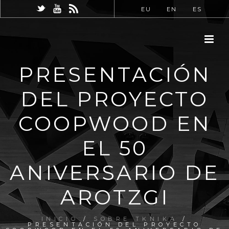
EU
EN
ES
PRESENTACIÓN
DEL PROYECTO
COOPWOOD EN
EL 50
ANIVERSARIO DE
AROTZGI
INICIO
/
SOBRE TKNIKA
/
PRESENTACIÓN DEL PROYECTO