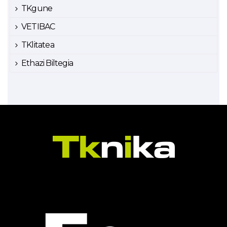
TKgune
VETIBAC
TKlitatea
Ethazi Biltegia