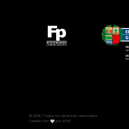
© 2016 | Todos los derechos reservados
Creado con
por
POM
.