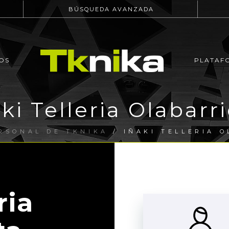
BÚSQUEDA AVANZADA
OS
PLATAF
ki Telleria Olabarr
RSONAL DE TKNIKA
/ IÑAKI TELLERIA 
ria