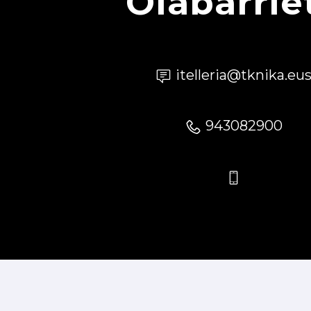
Olabarrie
itelleria@tknika.eu
943082900