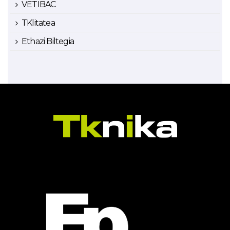
VETIBAC
TKlitatea
Ethazi Biltegia