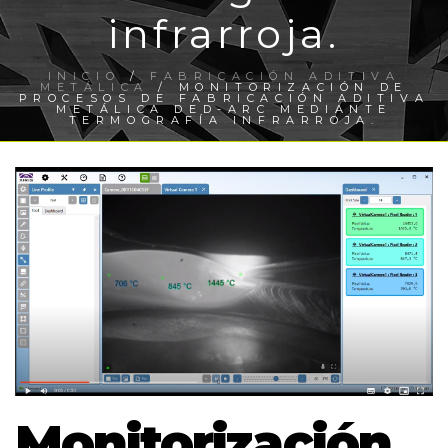
infrarroja.
INICIO
/
FABRICACIÓN ADITIVA
METÁLICA
/ MONITORIZACIÓN DE
PROCESOS DE FABRICACIÓN ADITIVA
METÁLICA DED-ARC MEDIANTE
TERMOGRAFÍA INFRARROJA.
Monitorización