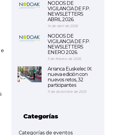
NODOS DE
VIGILANCIA DE F.P.
NEWSLETTERS
ABRIL 2026.
14 de abril de 2026
NODOS DE
VIGILANCIA DE F.P.
NEWSLETTERS
 e
ENERO 2026.
3 de febrero de 2026
Arranca Euskelec IX:
nueva edición con
nuevos retos, 32
participantes
11 de diciembre de 2025
s
Categorías
Categorías de eventos