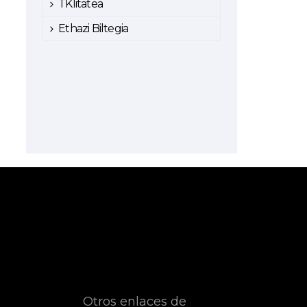
TKlitatea
Ethazi Biltegia
Otros enlaces de