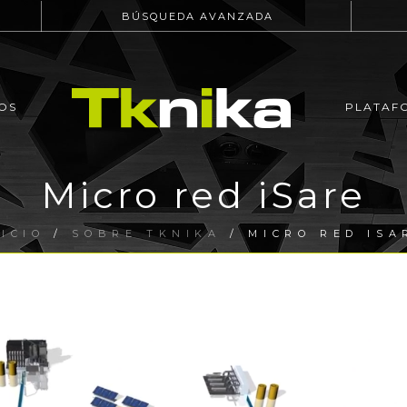
BÚSQUEDA AVANZADA
OS
PLATAF
Micro red iSare
NICIO
/
SOBRE TKNIKA
/ MICRO RED ISA