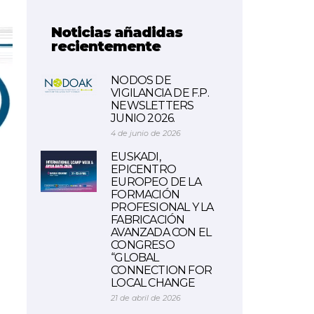
Noticias añadidas
recientemente
NODOS DE
VIGILANCIA DE F.P.
NEWSLETTERS
JUNIO 2026.
4 de junio de 2026
EUSKADI,
EPICENTRO
EUROPEO DE LA
FORMACIÓN
PROFESIONAL Y LA
FABRICACIÓN
AVANZADA CON EL
CONGRESO
“GLOBAL
CONNECTION FOR
LOCAL CHANGE
21 de abril de 2026