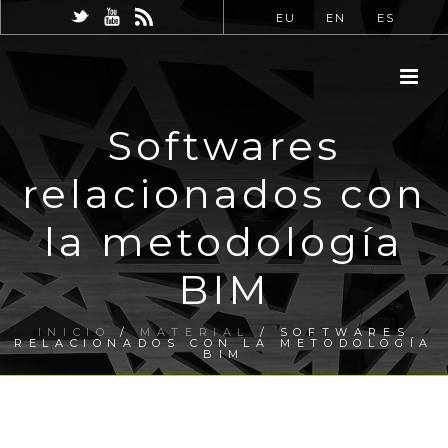
EU
EN
ES
Softwares
relacionados con
la metodología
BIM
INICIO
/
MATERIAL
/ SOFTWARES
RELACIONADOS CON LA METODOLOGÍA
BIM