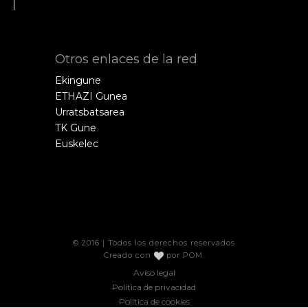
Otros enlaces de la red
Ekingune
ETHAZI Gunea
Urratsbatsarea
TK Gune
Euskelec
© 2016 | Todos los derechos reservados
Creado con
por
POM
.
Aviso legal
Política de privacidad
Política de cookies