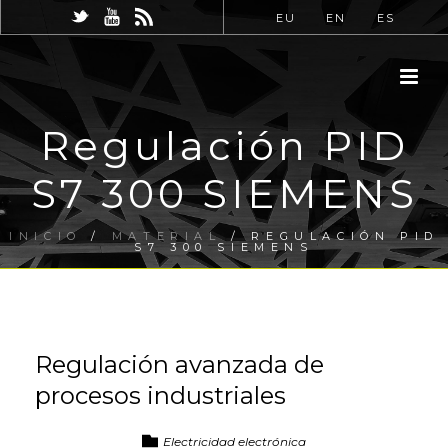
EU
EN
ES
Regulación PID
S7 300 SIEMENS
INICIO
/
MATERIAL
/ REGULACIÓN PID
S7 300 SIEMENS
Regulación avanzada de
procesos industriales
Electricidad electrónica