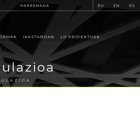
HARREMANA
EU
EN
ES
ORMAK
IKASTAROAK
LH PROIEKTUAK
ulazioa
GULAZIOA