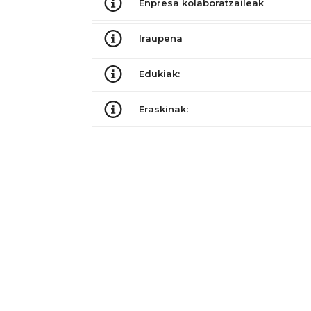
Enpresa kolaboratzaileak
Iraupena
Edukiak:
Eraskinak: