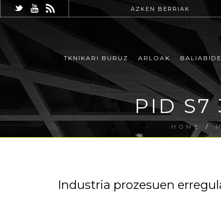
AZKEN BERRIAK
TKNIKARI BURUZ
ARLOAK
BALIABID
PID S7
HOME
/
Industria prozesuen erregul