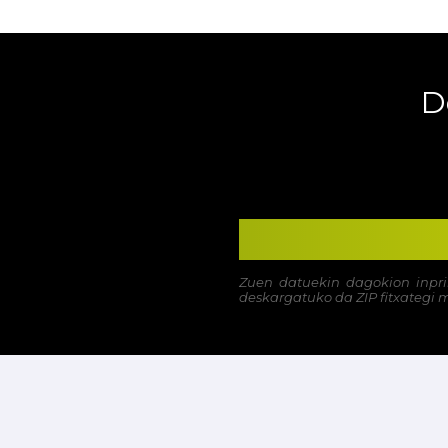
D
Zuen datuekin dagokion inpr
deskargatuko da ZIP fitxategi 