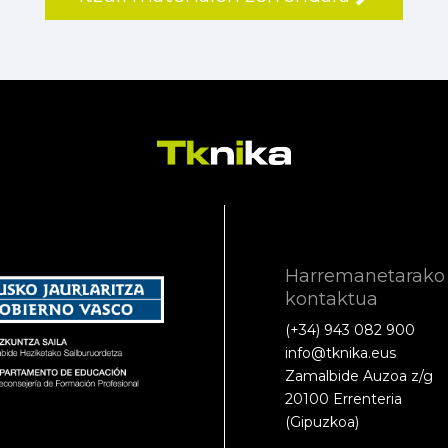
Harremanetarako
kontaktua
(+34) 943 082 900
info@tknika.eus
Zamalbide Auzoa z/g
20100 Errenteria
(Gipuzkoa)