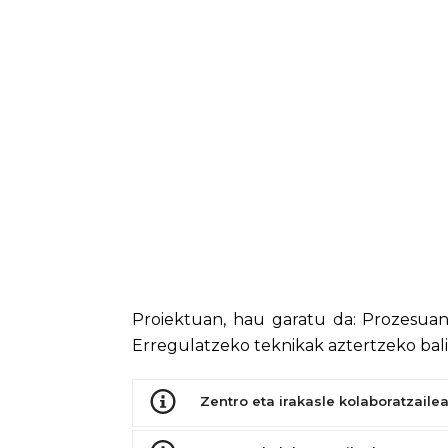
Proiektuan, hau garatu da: Prozesuan 
Erregulatzeko teknikak aztertzeko bal
Zentro eta irakasle kolaboratzaile