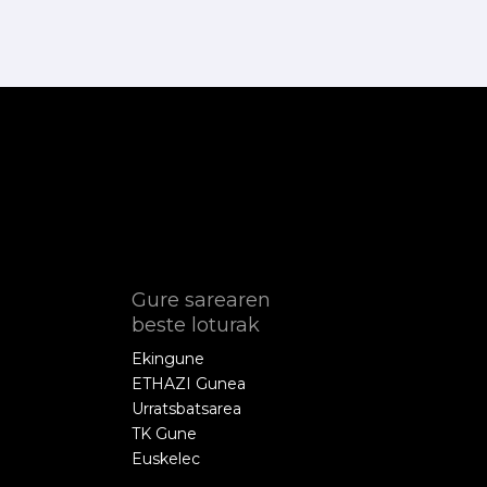
Gure sarearen
beste loturak
Ekingune
ETHAZI Gunea
Urratsbatsarea
TK Gune
Euskelec