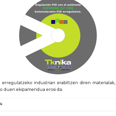
erregulatzeko industrian erabiltzen diren materialak, 
io duen ekipamendua erosi da.
ak