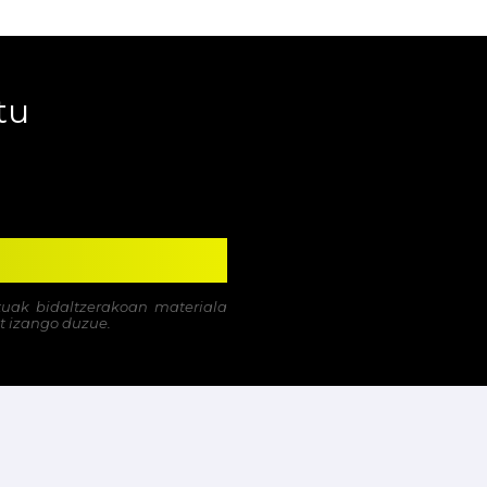
tu
uak bidaltzerakoan materiala
t izango duzue.