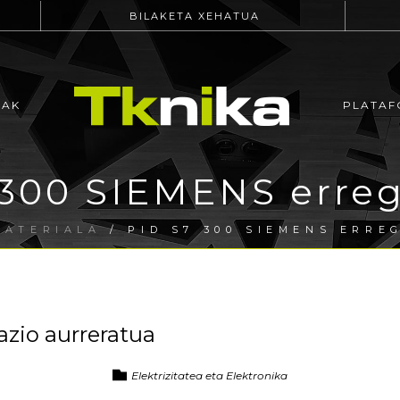
BILAKETA XEHATUA
EAK
PLATAF
 300 SIEMENS erreg
MATERIALA
/ PID S7 300 SIEMENS ERRE
azio aurreratua
Elektrizitatea eta Elektronika