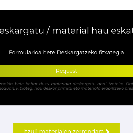
eskargatu / material hau eska
Formularioa bete Deskargatzeko fitxategia
Request
imakia bete behar duzu materiala deskargatu ahal izateko. Dat
moduan. Fitxategi hau deskonprimitu eta materiala erabiltzeko pres
Itzuli materialen zerrendara