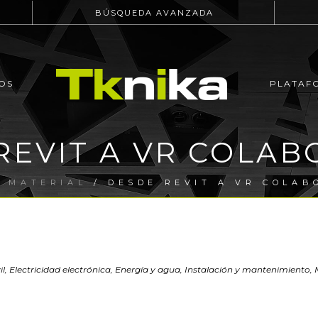
BÚSQUEDA AVANZADA
OS
PLATAF
REVIT A VR COLAB
/
MATERIAL
/ DESDE REVIT A VR COLAB
vil, Electricidad electrónica, Energía y agua, Instalación y mantenimiento