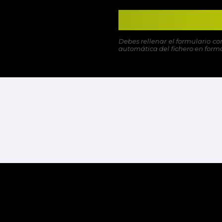
Debes rellenar el formulario co
automática del fichero en format