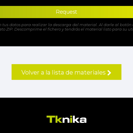
Request
n tus datos para realizar la descarga del material. Al darle al bot
o ZIP. Descomprime el fichero y tendrás el material listo para su uti
Volver a la lista de materiales