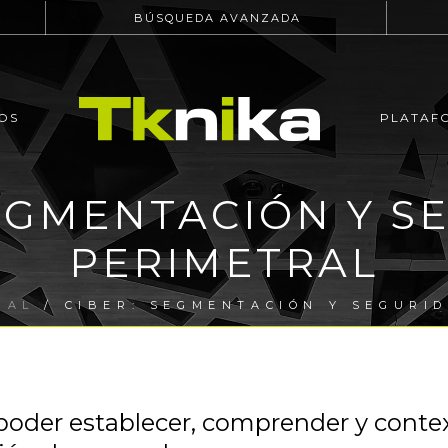
BÚSQUEDA AVANZADA
OS
PLATAF
SEGMENTACIÓN Y S
PERIMETRAL
IAL
/ CIBER: SEGMENTACIÓN Y SEGURI
oder establecer, comprender y contex