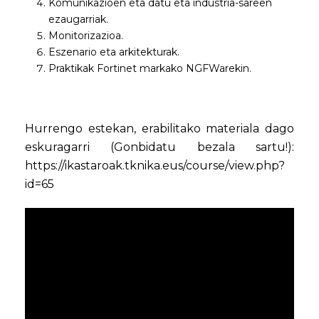
Komunikazioen eta datu eta industria-sareen
ezaugarriak.
Monitorizazioa.
Eszenario eta arkitekturak.
Praktikak Fortinet markako NGFWarekin.
Hurrengo estekan, erabilitako materiala dago
eskuragarri (Gonbidatu bezala sartu!):
https://ikastaroak.tknika.eus/course/view.php?
id=65