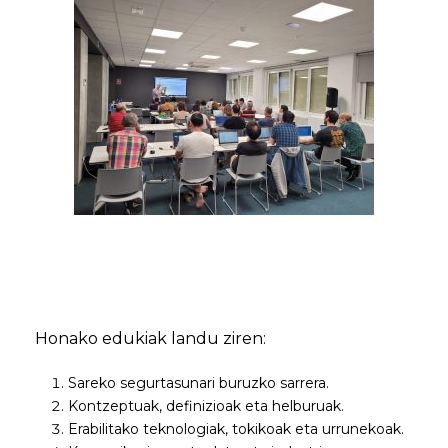
Honako edukiak landu ziren:
Sareko segurtasunari buruzko sarrera.
Kontzeptuak, definizioak eta helburuak.
Erabilitako teknologiak, tokikoak eta urrunekoak.