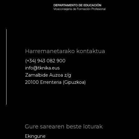
Harremanetarako kontaktua
(+34) 943 082 900
info@tknika.eus
Zamalbide Auzoa z/g
20100 Errenteria (Gipuzkoa)
Gure sarearen beste loturak
Ekingune