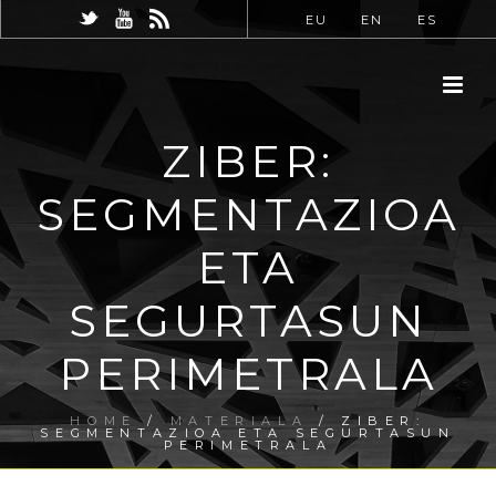
EU
EN
ES
ZIBER:
SEGMENTAZIOA
ETA
SEGURTASUN
PERIMETRALA
HOME
/
MATERIALA
/ ZIBER:
SEGMENTAZIOA ETA SEGURTASUN
PERIMETRALA