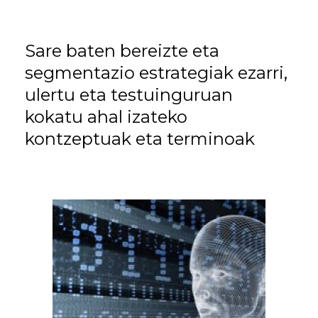
Sare baten bereizte eta
segmentazio estrategiak ezarri,
ulertu eta testuinguruan
kokatu ahal izateko
kontzeptuak eta terminoak