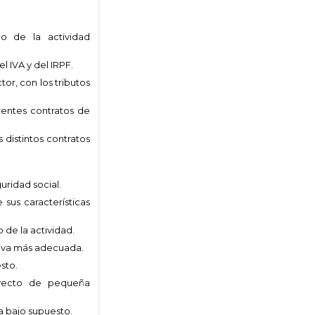
lo de la actividad
 IVA y del IRPF.
or, con los tributos
rentes contratos de
 distintos contratos
uridad social.
sus características
 de la actividad.
tiva más adecuada.
sto.
oyecto de pequeña
a bajo supuesto.