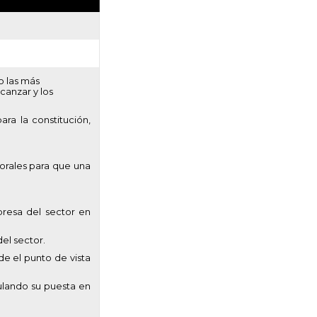
o las más
canzar y los
ra la constitución,
borales para que una
presa del sector en
el sector.
de el punto de vista
lando su puesta en