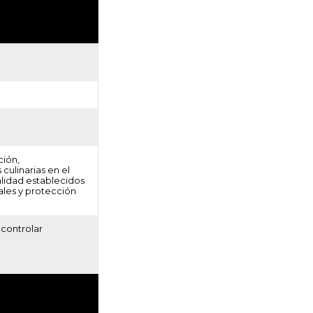
ción,
culinarias en el
alidad establecidos
ales y protección
 controlar