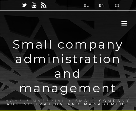
EU
EN
ES
Small company
administration
and
management
HOME
/
MATERIAL
/ SMALL COMPANY
ADMINISTRATION AND MANAGEMENT