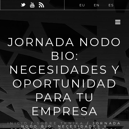
EU
EN
ES
JORNADA NODO
BIO:
NECESIDADES Y
OPORTUNIDAD
PARA TU
EMPRESA
INICIO
/
SOBRE TKNIKA
/ JORNADA
NODO BIO: NECESIDADES Y