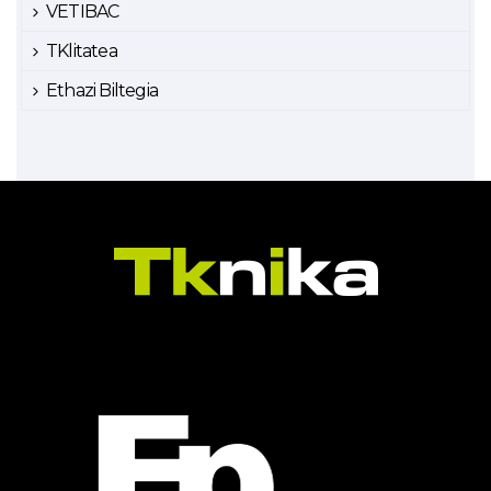
VETIBAC
TKlitatea
Ethazi Biltegia