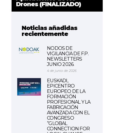
Drones (FINALIZADO)
Noticias añadidas
recientemente
NODOS DE
VIGILANCIA DE F.P.
NEWSLETTERS
JUNIO 2026.
4 de junio de 2026
EUSKADI,
EPICENTRO
EUROPEO DE LA
FORMACIÓN
PROFESIONAL Y LA
FABRICACIÓN
AVANZADA CON EL
CONGRESO
“GLOBAL
CONNECTION FOR