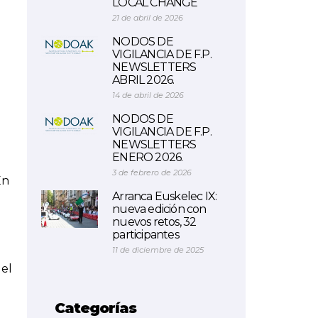
LOCAL CHANGE
21 de abril de 2026
NODOS DE
VIGILANCIA DE F.P.
NEWSLETTERS
ABRIL 2026.
14 de abril de 2026
NODOS DE
VIGILANCIA DE F.P.
NEWSLETTERS
ENERO 2026.
3 de febrero de 2026
En
Arranca Euskelec IX:
nueva edición con
nuevos retos, 32
participantes
11 de diciembre de 2025
 el
Categorías