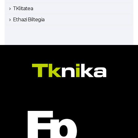
TKlitatea
Ethazi Biltegia