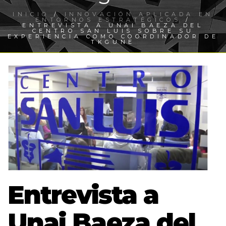
INICIO
/
INNOVACIÓN APLICADA EN
ENTORNOS ESTRATÉGICOS
/
ENTREVISTA A UNAI BAEZA DEL
CENTRO SAN LUIS SOBRE SU
EXPERIENCIA COMO COORDINADOR DE
TKGUNE
Entrevista a
Unai Baeza del