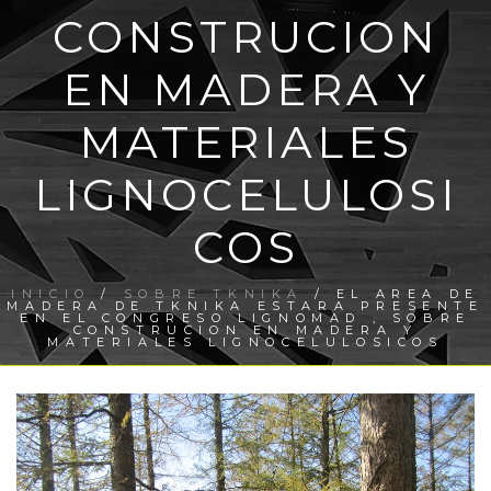
CONSTRUCION
EN MADERA Y
MATERIALES
LIGNOCELULOSI
COS
INICIO
/
SOBRE TKNIKA
/ EL AREA DE
MADERA DE TKNIKA ESTARA PRESENTE
EN EL CONGRESO LIGNOMAD , SOBRE
CONSTRUCION EN MADERA Y
MATERIALES LIGNOCELULOSICOS