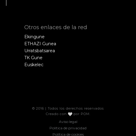
Otros enlaces de la red
Ekingune
ETHAZI Gunea
Urratsbatsarea
TK Gune
Euskelec
© 2016 | Todos los derechos reservados
Creado con
por
POM
.
Aviso legal
Política de privacidad
Política de cookies