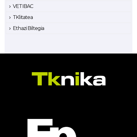
VETIBAC
TKlitatea
Ethazi Biltegia