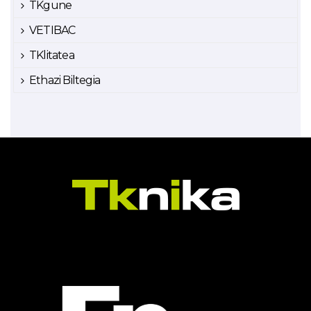
TKgune
VETIBAC
TKlitatea
Ethazi Biltegia