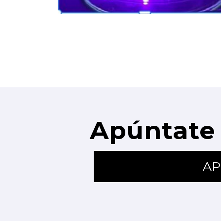
Apúntate 
AP