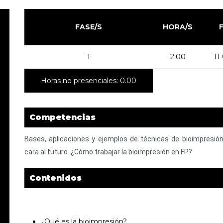
FASE/S
HORA/S
1
2.00
11
Horas no presenciales: 0.00
Competencias
Bases,
aplicaciones
y
ejemplos
de
técnicas
de
bioimpresió
cara
al
futuro.
¿Cómo
trabajar
la
bioimpresión
en
FP?
Contenidos
¿Qué es la bioimpresión?