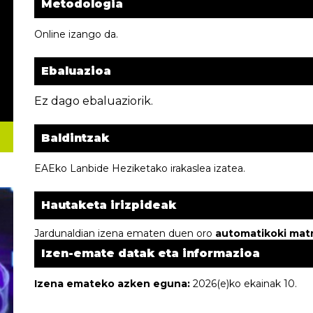
Metodologia
Online izango da.
Ebaluazioa
Ez dago ebaluaziorik.
Baldintzak
EAEko Lanbide Heziketako irakaslea izatea.
Hautaketa irizpideak
Jardunaldian izena ematen duen oro
automatikoki matr
Izen-emate datak eta informazioa
Izena emateko azken eguna:
2026(e)ko ekainak 10.