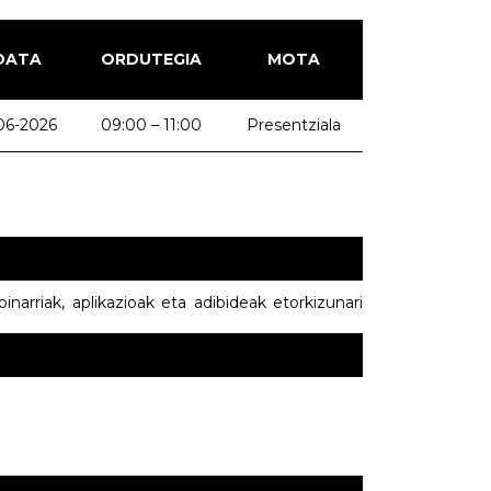
DATA
ORDUTEGIA
MOTA
-06-2026
09:00 – 11:00
Presentziala
narriak, aplikazioak eta adibideak etorkizunari