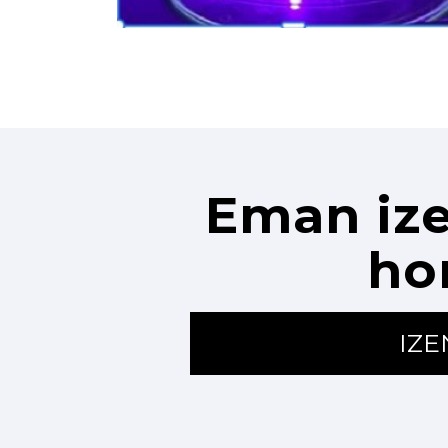
Eman ize
ho
IZ