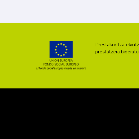
Prestakuntza-ekintz
prestatzera biderat