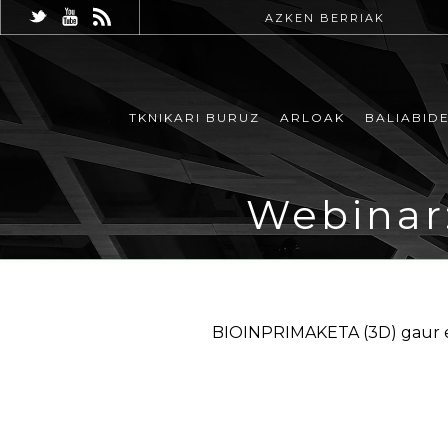
AZKEN BERRIAK
TKNIKARI BURUZ
ARLOAK
BALIABID
Webinar
BIOINPRIMAKETA (3D) gaur e