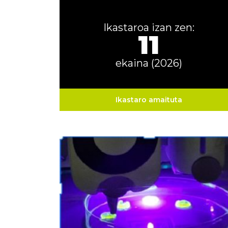
Ikastaroa izan zen:
11
ekaina (2026)
Ikastaro amaituta