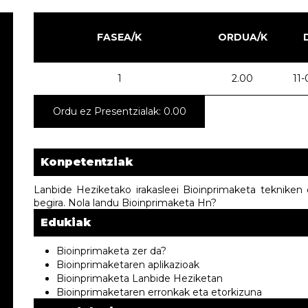
FASEA/K
ORDUA/K
1
2.00
11
Ordu ez Presentzialak: 0.00
Konpetentziak
Lanbide Heziketako irakasleei Bioinprimaketa tekniken oi
begira. Nola landu Bioinprimaketa Hn?
Edukiak
Bioinprimaketa zer da?
Bioinprimaketa
ren aplikazioak
Bioinprimaketa
Lanbide Heziketan
Bioinprimaketaren erronkak eta etorkizuna