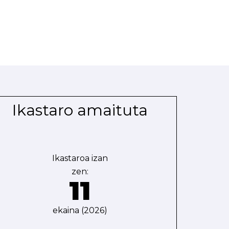
Ikastaro amaituta
Ikastaroa izan
zen:
11
ekaina (2026)