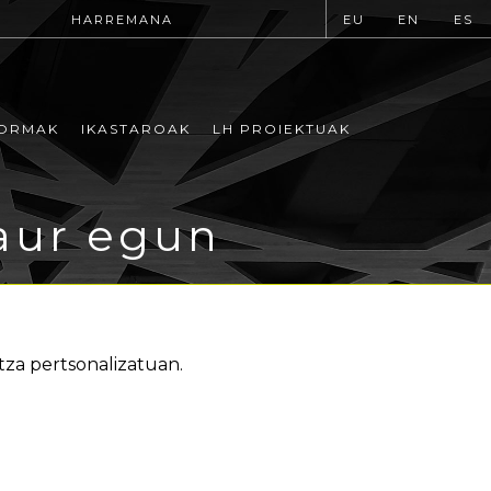
HARREMANA
EU
EN
ES
ORMAK
IKASTAROAK
LH PROIEKTUAK
aur egun
za pertsonalizatuan.