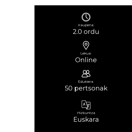
Iraupena:
2.0 ordu
Lekua:
Online
Edukiera:
50 pertsonak
Hizkuntza
Euskara