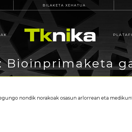
BILAKETA XEHATUA
EAK
PLATAF
: Bioinprimaketa g
gungo nondik norakoak osasun arlorrean eta medikunt