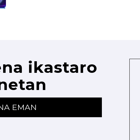
na ikastaro
netan
ENA EMAN