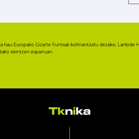
a hau Europako Gizarte Funtsak kofinantzatu dezake, Lanbide H
utako ekintzen esparruan.